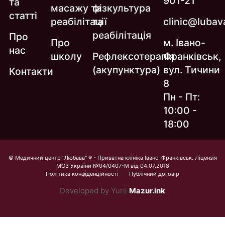
901-21
та
масажу та
фізкультура
статті
реабілітації
та
clinic@lubava
реабілітація
Про
Про
м. Івано-
нас
школу
Рефлексотерапія
Франківськ,
(акупунктура)
вул. Тичини
Контакти
8
Пн - Пт:
10:00 -
18:00
© Медичний центр "Любава" ® - Приватна клініка Івано-Франківськ. Ліцензія
МОЗ України №04/0407-М від 04.07.2018
Політика конфіденційності
Публічний договір
Developed by Yurii
Mazur.ink