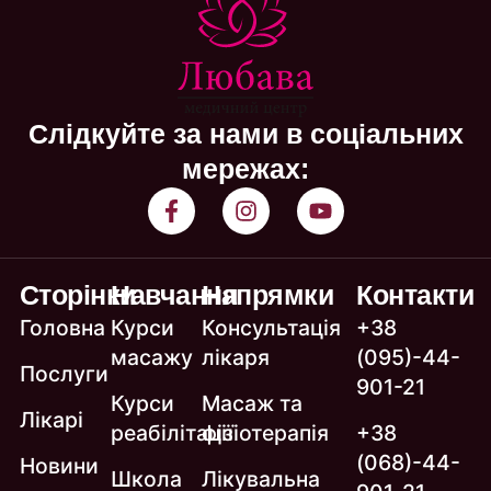
Слідкуйте за нами в соціальних
мережах:
Сторінки
Навчання
Напрямки
Контакти
Головна
Курси
Консультація
+38
масажу
лікаря
(095)-44-
Послуги
901-21
Курси
Масаж та
Лікарі
реабілітації
фізіотерапія
+38
(068)-44-
Новини
Школа
Лікувальна