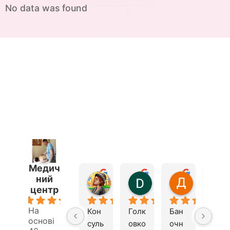
No data was found
Медич
ний
Андрий Бондарч
Dmitriy Bardas
Дмитрий
центр
2 роки тому
2 роки тому
2 роки то
5.0
На
Кон
Голк
Бан
Шко
основі
суль
овко
очн
ла 