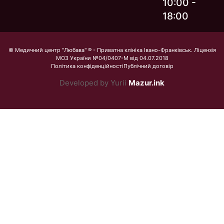
10:00 -
18:00
© Медичний центр "Любава" ® - Приватна клініка Івано-Франківськ. Ліцензія
МОЗ України №04/0407-М від 04.07.2018
Політика конфіденційності
Публічний договір
Developed by Yurii
Mazur.ink