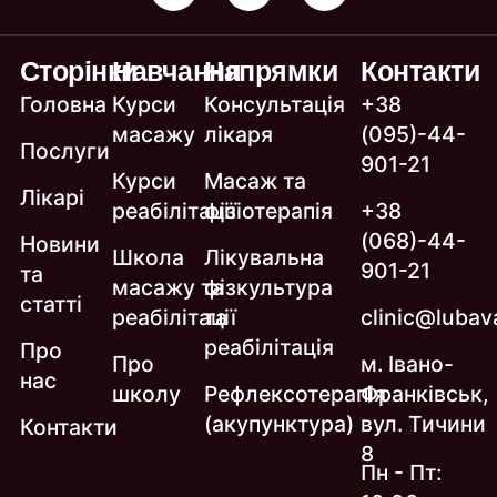
Сторінки
Навчання
Напрямки
Контакти
Головна
Курси
Консультація
+38
масажу
лікаря
(095)-44-
Послуги
901-21
Курси
Масаж та
Лікарі
реабілітації
фізіотерапія
+38
(068)-44-
Новини
Школа
Лікувальна
901-21
та
масажу та
фізкультура
статті
реабілітації
та
clinic@lubava
реабілітація
Про
Про
м. Івано-
нас
школу
Рефлексотерапія
Франківськ,
(акупунктура)
вул. Тичини
Контакти
8
Пн - Пт: