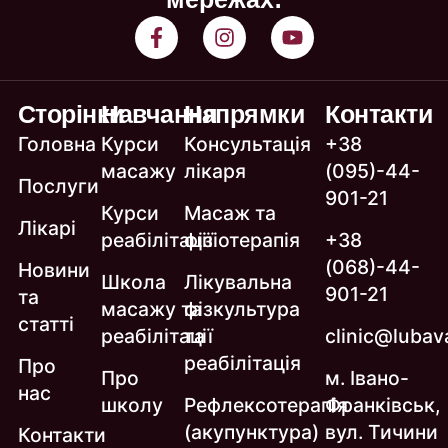
Сторінки
Навчання
Напрямки
Контакти
Головна
Курси
Консультація
+38
масажу
лікаря
(095)-44-
Послуги
901-21
Курси
Масаж та
Лікарі
реабілітації
фізіотерапія
+38
(068)-44-
Новини
Школа
Лікувальна
901-21
та
масажу та
фізкультура
статті
реабілітації
та
clinic@lubava
реабілітація
Про
Про
м. Івано-
нас
школу
Рефлексотерапія
Франківськ,
(акупунктура)
вул. Тичини
Контакти