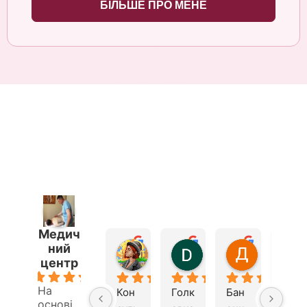
БІЛЬШЕ ПРО МЕНЕ
Медич
ний
Андрий Бондарч
Dmitriy Bardas
Дмитрий
центр
2 роки тому
2 роки тому
2 роки то
5.0
На
Кон
Голк
Бан
Шко
основі